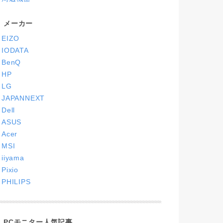
メーカー
EIZO
IODATA
BenQ
HP
LG
JAPANNEXT
Dell
ASUS
Acer
MSI
iiyama
Pixio
PHILIPS
PCモニター人気記事