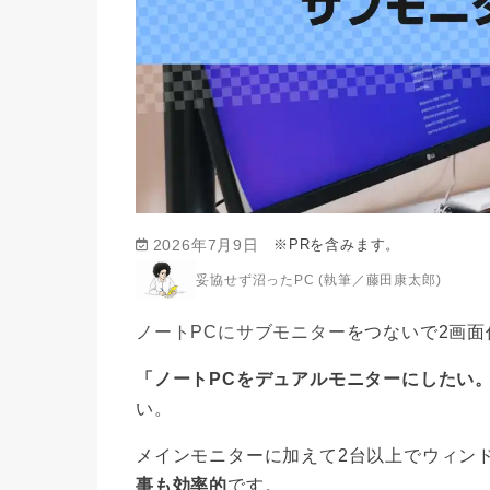
※PRを含みます。
2026年7月9日
妥協せず沼ったPC (執筆／藤田康太郎)
ノートPCにサブモニター
をつないで2画
「ノートPCをデュアルモニターにしたい
い。
メインモニターに加えて2台以上でウィン
事も効率的
です。