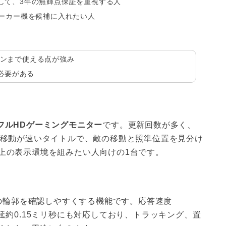
して、3年の無輝点保証を重視する人
メーカー機を候補に入れたい人
ンまで使える点が強み
う必要がある
応するフルHDゲーミングモニター
です。更新回数が多く、
ように視点移動が速いタイトルで、敵の移動と照準位置を見分け
段上の表示環境を組みたい人向けの1台です。
写体の輪郭を確認しやすくする機能です。応答速度
遅延約0.15ミリ秒にも対応しており、トラッキング、置