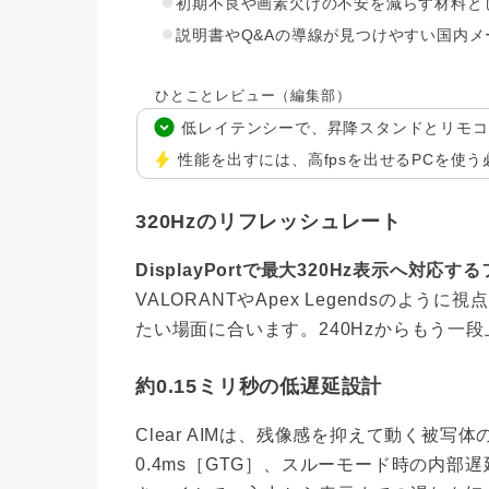
初期不良や画素欠けの不安を減らす材料と
説明書やQ&Aの導線が見つけやすい国内
ひとことレビュー（編集部）
低レイテンシーで、昇降スタンドとリモコ
性能を出すには、高fpsを出せるPCを使
320Hzのリフレッシュレート
DisplayPortで最大320Hz表示へ対
VALORANTやApex Legendsの
たい場面に合います。240Hzからもう一
約0.15ミリ秒の低遅延設計
Clear AIMは、残像感を抑えて動く被
0.4ms［GTG］、スルーモード時の内部