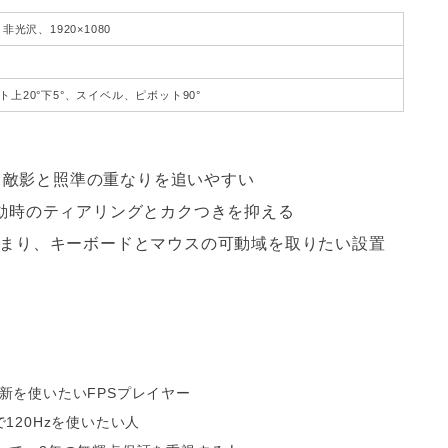
非光沢、1920×1080
ト上20°下5°、スイベル、ピボット90°
抑え、敵影と照準の重なりを追いやすい
動時のティアリングとカクつきを抑える
収まり、キーボードとマウスの可動域を取りたい設置
の表示更新を使いたいFPSプレイヤー
.1で120Hzを使いたい人