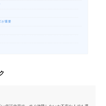
方
ズが重要
ク