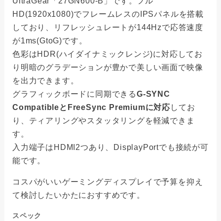
UltraGear「27GN600-B」です。フル
HD(1920x1080)でフレームレスのIPSパネルを搭載
しており、リフレッシュレートが144Hzで応答速度
が1ms(GtoG)です。
色彩はHDR(ハイダイナミックレンジ)に対応してお
り明暗のグラデーションが豊かで美しい画面で映像
を出力できます。
グラフィックボードに同期できる
G-SYNC
CompatibleとFreeSync Premiumに対応
してお
り、ティアリングやスタッタリングを軽減できま
す。
入力端子はHDMI2つあり、DisplayPortでも接続が可
能です。
コスパがいいゲーミングディスプレイで予算を抑え
て検討したいかたにおすすめです。
スペック