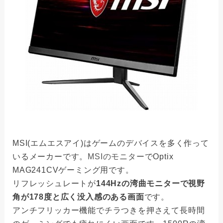
MSI(エムエスアイ)はゲームのデバイスを多く作って
いるメーカーです。
MSIのモニター
でOptix
MAG241CVゲーミング用です。
リフレッシュレートが
144Hzの湾曲モニターで視野
角が178度と広く没入感のある画面
です。
アンチフリッカー機能でチラつきを押さえて長時間