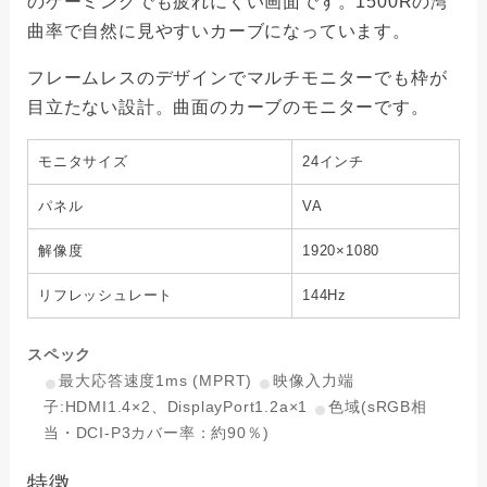
のゲーミングでも疲れにくい画面です。1500Rの湾
曲率で自然に見やすいカーブになっています。
フレームレスのデザインでマルチモニターでも枠が
目立たない設計。曲面のカーブのモニターです。
モニタサイズ
24インチ
パネル
VA
解像度
1920×1080
リフレッシュレート
144Hz
スペック
最大応答速度1ms (MPRT)
映像入力端
子:HDMI1.4×2、DisplayPort1.2a×1
色域(sRGB相
当・DCI-P3カバー率：約90％)
特徴