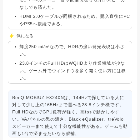
なしでも済んだ。
HDMI 2.0ケーブルが同梱されるため、購入直後にPC
やPS5へ接続できる。
気になる
輝度250 cd/㎡なので、HDRの強い発光表現は小さ
い。
23.8インチのFull HDはWQHDより作業領域が少な
い。ゲーム外でウィンドウを多く開く使い方には狭
い。
BenQ MOBIUZ EX240Nは、144Hzで探している人に
対して少し上の165Hzまで選べる23.8インチ機です。
Full HDなのでGPU負荷が軽く、高fpsで動かしやす
い。VAパネルの黒の濃さ、Black eQualizer、treVolo
スピーカーまで使えて十分な機能性がある。ゲームも動
画も1台で済ませたいなら候補。