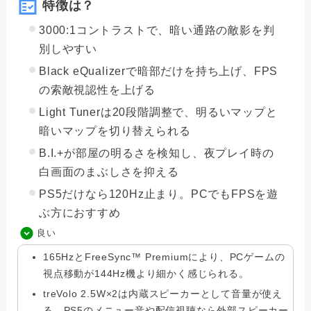
特徴は？
3000:1コントラストで、暗い通路の敵影を判
別しやすい
Black eQualizerで暗部だけを持ち上げ、FPS
の索敵視認性を上げる
Light Tunerは20段階調整で、明るいマップと
暗いマップを切り替えられる
B.I.+が部屋の明るさを検知し、夜プレイ時の
白画面のまぶしさを抑える
PS5だけなら120Hz止まり。PCでもFPSを遊
ぶ方におすすめ
良い
165HzとFreeSync™ Premiumにより、PCゲームの
視点移動が144Hz機より細かく感じられる。
treVolo 2.5W×2は内蔵スピーカーとして音量が使え
る。PS5のメニュー音や配信視聴なら外部スピーカー