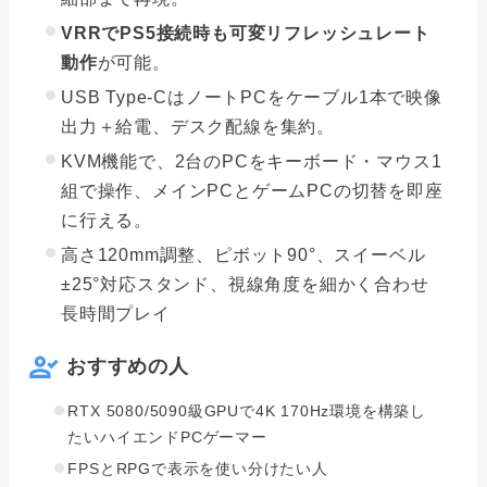
VRRでPS5接続時も可変リフレッシュレート
動作
が可能。
USB Type-CはノートPCをケーブル1本で映像
出力＋給電、デスク配線を集約。
KVM機能で、2台のPCをキーボード・マウス1
組で操作、メインPCとゲームPCの切替を即座
に行える。
高さ120mm調整、ピボット90°、スイーベル
±25°対応スタンド、視線角度を細かく合わせ
長時間プレイ
おすすめの人
RTX 5080/5090級GPUで4K 170Hz環境を構築し
たいハイエンドPCゲーマー
FPSとRPGで表示を使い分けたい人