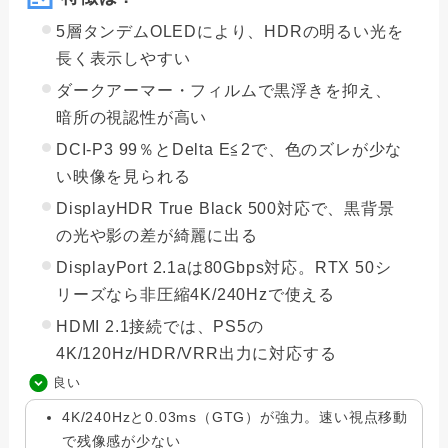
5層タンデムOLEDにより、HDRの明るい光を
長く表示しやすい
ダークアーマー・フィルムで黒浮きを抑え、
暗所の視認性が高い
DCI-P3 99％とDelta E≦2で、色のズレが少な
い映像を見られる
DisplayHDR True Black 500対応で、黒背景
の光や影の差が綺麗に出る
DisplayPort 2.1aは80Gbps対応。RTX 50シ
リーズなら非圧縮4K/240Hzで使える
HDMI 2.1接続では、PS5の
4K/120Hz/HDR/VRR出力に対応する
良い
4K/240Hzと0.03ms（GTG）が強力。速い視点移動
で残像感が少ない