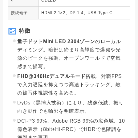
イ
QDLED
接続端子
HDMI 2.1×2、DP 1.4、USB Type-C
特徴
量子ドットMini LED 2304ゾーン
のローカル
ディミング。暗部は締まり高輝度で爆発や光
源のピークを強調、オープンワールドで空気
感まで描写。
FHD@340Hzデュアルモード
搭載、対戦FPS
で入力遅延を抑えつつ高速トラッキング、敵
の被写体視認性を高める。
DyDs（黒挿入技術）により、残像低減、振り
向き動作でも輪郭を明瞭表示。
DCI-P3 99%、Adobe RGB 99%の広色域、10
億色表示（8bit+Hi-FRC）でHDRで色階調を
細部まで再現。