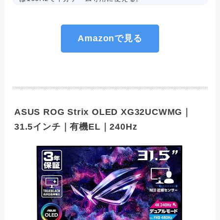
Amazonで見る
ASUS ROG Strix OLED XG32UCWMG｜
31.5インチ｜有機EL｜240Hz