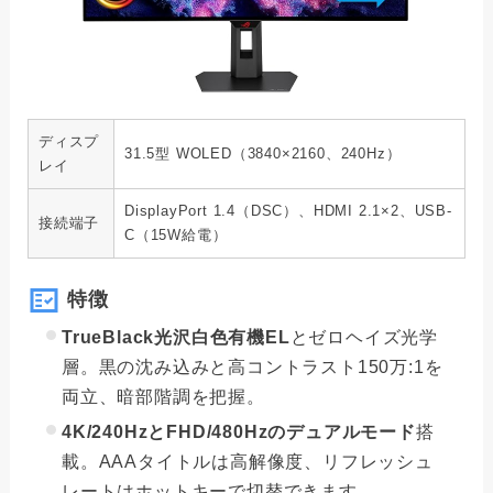
ディスプ
31.5型 WOLED（3840×2160、240Hz）
レイ
DisplayPort 1.4（DSC）、HDMI 2.1×2、USB-
接続端子
C（15W給電）
特徴
TrueBlack光沢白色有機EL
とゼロヘイズ光学
層。黒の沈み込みと高コントラスト150万:1を
両立、暗部階調を把握。
4K/240HzとFHD/480Hzのデュアルモード
搭
載。AAAタイトルは高解像度、リフレッシュ
レートはホットキーで切替できます。