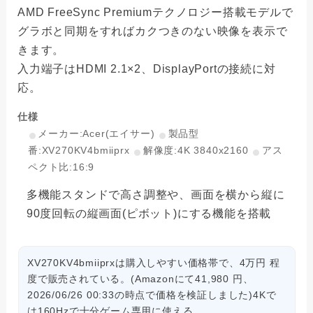
AMD FreeSync Premiumテクノロジー搭載モデルで
グラボと同期をすればカクつきのない映像を表示で
きます。
入力端子はHDMI 2.1×2、DisplayPortの接続に対
応。
仕様
メーカー:Acer(エイサー)
製品型
番:XV270KV4bmiiprx
解像度:4K 3840x2160
アス
ペクト比:16:9
多機能スタンドで高さ調整や、画面を横から縦に
90度回転の縦画面(ピボット)にする機能を搭載
XV270KV4bmiiprxは購入しやすい価格帯で、4万円 程
度で販売されている。(Amazonにて41,980 円、
2026/06/26 00:33の時点で価格を検証しました)4Kで
は160Hzで十分ゲーム専用に使える。