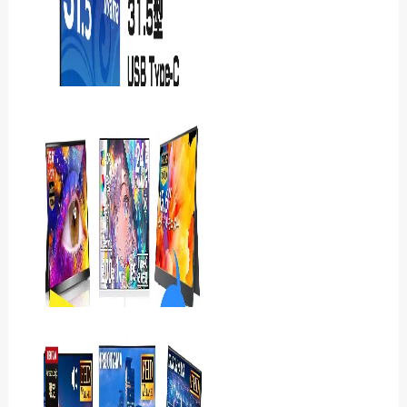
Acer Nitro
ED270W0bmiipxをレ
ビュー｜240Hzの滑らかさ
と湾曲画…
iiyama ProLite
XB3294UHSCP-B1Jレ
ビュー 31.5型4KとU…