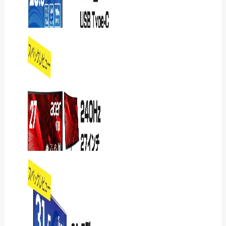
iiyamaのProLite
XB2497HSN-B1Jレビュー
｜USB-C 1本で給電…