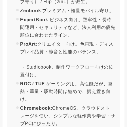
ブ寄り） / Flip（2in1）が派生。
Zenbook
:プレミアム・軽量モバイル寄り。
ExpertBook
:ビジネス向け。堅牢性・長時
間運用・セキュリティなど、法人利用の優先
順位に合わせたライン。
ProArt
:クリエイター向け。色再現・ディス
プレイ品質・静音と性能のバランス。
→ Studiobook、制作ワークフロー向けの位
置付け。
ROG / TUF
:ゲーミング用。高性能だが、発
熱・重量・駆動時間は短めで、据え置き向
け。
Chromebook
:ChromeOS。クラウドスト
レージを使い、シンプルな軽作業や学習・サ
ブPCにぴったり。