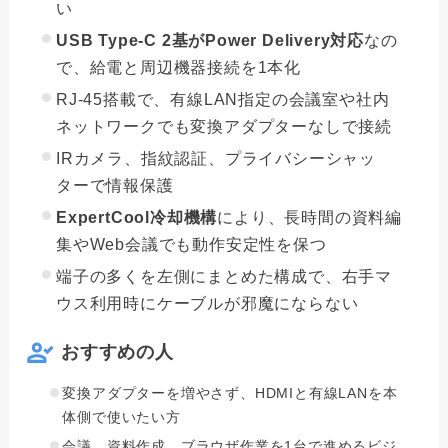
い
USB Type-C 2基がPower Delivery対応
なの
で、給電と周辺機器接続を1本化
RJ-45搭載で、有線LAN指定の会議室や社内
ネットワークでも変換アダプターなしで接続
IRカメラ、指紋認証、プライバシーシャッ
ターで情報保護
ExpertCool冷却機構
により、長時間の資料編
集やWeb会議でも動作安定性を保つ
端子の多くを左側にまとめた構成で、右手マ
ウス利用時にケーブルが邪魔にならない
おすすめの人
変換アダプターを増やさず、HDMIと有線LANを本
体側で使いたい方
会議、資料作成、ブラウザ作業を1台で進めるビジ