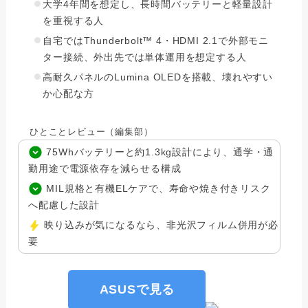
大学4年間を想定し、長時間バッテリーと軽量設計
を重視する人
自宅ではThunderbolt™ 4・HDMI 2.1で外部モニ
ター接続、外出先では単体運用を想定する人
高耐久パネルのLumina OLEDを搭載、壊れやすい
か心配な方
ひとことレビュー（編集部）
75Whバッテリーと約1.3kg設計により、通学・通
勤用途で電源依存を減らせる構成
MIL規格と有機ELケアで、寿命や焼き付きリスク
へ配慮した設計
映り込みが気になるなら、非光沢フィルム併用が必
要
ASUSで見る