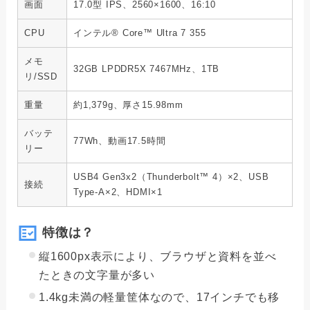
画面
17.0型 IPS、2560×1600、16:10
CPU
インテル® Core™ Ultra 7 355
メモ
32GB LPDDR5X 7467MHz、1TB
リ/SSD
重量
約1,379g、厚さ15.98mm
バッテ
77Wh、動画17.5時間
リー
USB4 Gen3x2（Thunderbolt™ 4）×2、USB
接続
Type-A×2、HDMI×1
特徴は？
縦1600px表示により、ブラウザと資料を並べ
たときの文字量が多い
1.4kg未満の軽量筐体なので、17インチでも移