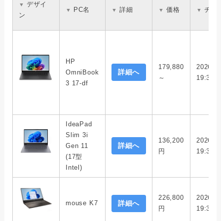
デザイ
▼
PC名
詳細
価格
チェ
▼
▼
▼
▼
ン
HP
179,880
2026/0
詳細へ
OmniBook
～
19:32
3 17-df
IdeaPad
Slim 3i
136,200
2026/0
詳細へ
Gen 11
円
19:33
(17型
Intel)
226,800
2026/0
mouse K7
詳細へ
円
19:39