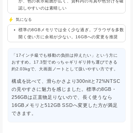
が、色の表示範囲が広く、資料内の写真や色分けを確
認しやすいのは素晴しい
気になる
標準の8GBメモリでは全く少な過ぎ。ブラウザを多数
開く使い方に余裕が少ない。16GBへの変更を推奨
「17インチ級でも移動の負担は抑えたい」という方に
おすすめ。17.3型でめっちゃギリギリ持ち運びできる
約2.03kgで、大画面ノートとして扱いやすい方です。
構成を比べて、滑らかさより300nitと72%NTSC
の見やすさに魅力を感じました。標準の8GB・
256GBは正直物足りないので、長く使うなら
16GBメモリと512GB SSDへ変更した方が満足
できます。