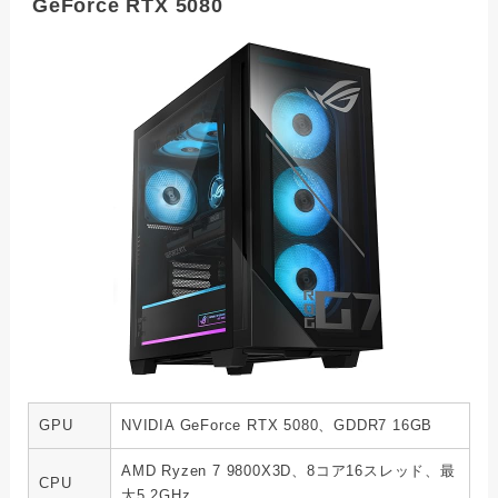
GeForce RTX 5080
GPU
NVIDIA GeForce RTX 5080、GDDR7 16GB
AMD Ryzen 7 9800X3D、8コア16スレッド、最
CPU
大5.2GHz