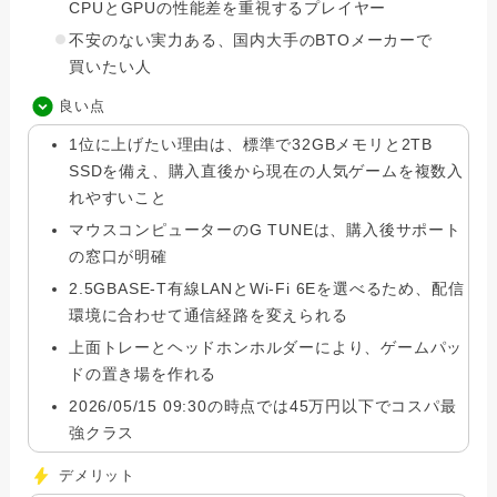
CPUとGPUの性能差を重視するプレイヤー
不安のない実力ある、国内大手のBTOメーカーで
買いたい人
良い点
1位に上げたい理由は、標準で32GBメモリと2TB
SSDを備え、購入直後から現在の人気ゲームを複数入
れやすいこと
マウスコンピューターのG TUNEは、購入後サポート
の窓口が明確
2.5GBASE-T有線LANとWi-Fi 6Eを選べるため、配信
環境に合わせて通信経路を変えられる
上面トレーとヘッドホンホルダーにより、ゲームパッ
ドの置き場を作れる
2026/05/15 09:30の時点では45万円以下でコスパ最
強クラス
デメリット