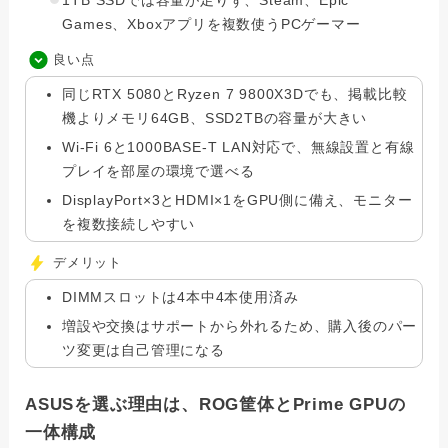
1TB SSDでは容量が足りず、Steam、Epic
Games、Xboxアプリを複数使うPCゲーマー
良い点
同じRTX 5080とRyzen 7 9800X3Dでも、掲載比較
機よりメモリ64GB、SSD2TBの容量が大きい
Wi-Fi 6と1000BASE-T LAN対応で、無線設置と有線
プレイを部屋の環境で選べる
DisplayPort×3とHDMI×1をGPU側に備え、モニター
を複数接続しやすい
デメリット
DIMMスロットは4本中4本使用済み
増設や交換はサポートから外れるため、購入後のパー
ツ変更は自己管理になる
ASUSを選ぶ理由は、ROG筐体とPrime GPUの
一体構成