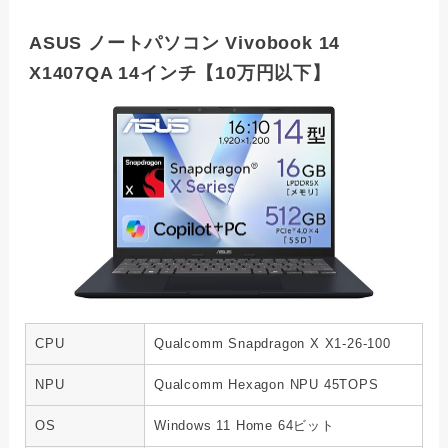
ASUS ノートパソコン Vivobook 14
X1407QA 14インチ【10万円以下】
CPU
Qualcomm Snapdragon X X1-26-100
NPU
Qualcomm Hexagon NPU 45TOPS
OS
Windows 11 Home 64ビット