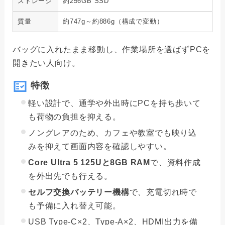
ストレージ
約256GB SSD
質量
約747g～約886g（構成で変動）
バッグに入れたまま移動し、作業場所を選ばずPCを
開きたい人向け。
特徴
軽い設計で、通学や外出時にPCを持ち歩いて
も荷物の負担を抑える。
ノングレアのため、カフェや教室でも映り込
みを抑えて画面内容を確認しやすい。
Core Ultra 5 125Uと8GB RAM
で、資料作成
を外出先でも行える。
セルフ交換バッテリー機構
で、充電切れ時で
も予備に入れ替え可能。
USB Type-C×2、Type-A×2、HDMI出力を備