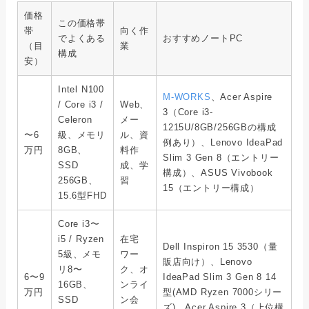
価格
この価格帯
帯
向く作
でよくある
おすすめノートPC
（目
業
構成
安）
Intel N100
M-WORKS
、Acer Aspire
/ Core i3 /
Web、
3（Core i3-
Celeron
メー
1215U/8GB/256GBの構成
〜6
級、メモリ
ル、資
例あり）、Lenovo IdeaPad
万円
8GB、
料作
Slim 3 Gen 8（エントリー
SSD
成、学
構成）、ASUS Vivobook
256GB、
習
15（エントリー構成）
15.6型FHD
Core i3〜
i5 / Ryzen
在宅
Dell Inspiron 15 3530（量
5級、メモ
ワー
販店向け）、Lenovo
リ8〜
ク、オ
6〜9
IdeaPad Slim 3 Gen 8 14
16GB、
ンライ
万円
型(AMD Ryzen 7000シリー
SSD
ン会
ズ)、Acer Aspire 3（上位構