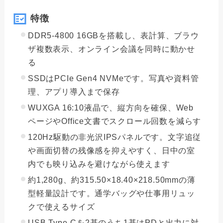
特徴
DDR5-4800 16GBを搭載し、表計算、ブラウ
ザ複数表示、オンライン会議を同時に動かせ
る
SSDはPCIe Gen4 NVMeです。写真や資料管
理、アプリ導入まで保存
WUXGA 16:10液晶で、縦方向を確保、Web
ページやOffice文書でスクロール回数を減らす
120Hz駆動の非光沢IPSパネルです。文字追従
や画面切替の残像感を抑えやすく、日中の室
内でも映り込みを避けながら使えます
約1,280g、約315.50×18.40×218.50mmの薄
型軽量設計です。通学バッグや仕事用リュッ
クで使えるサイズ
USB Type-Cを2基のうち1基はPDと出力に対