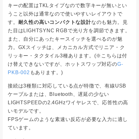
キーの配置はTKLタイプなので数字キーが無いとい
うこと以外は通常なので使いやすいレイアウトで
す。
耐久性の高いコンパクトな設計
なのも魅力。見
た目はLIGHTSYNC RGBで光り方を調節できます。
また、自分にあったキースイッチを選べるのが魅
力。GXスイッチは、メカニカル方式でリニア・ク
リッキー・タクタイル3種あります。(※こちらは付
け替えできないですが、ホットスワップ対応の
‎G-
PKB-002
もあります。)
接続は3種類に対応している点が特徴で、有線USB
ケーブルまたは、Bluetooth、遅延の少ない
LIGHTSPEEDの2.4GHzワイヤレスで、応答性の高
いモデルです。
FPSゲームのような素速い反応が必要な入力に適し
ています。