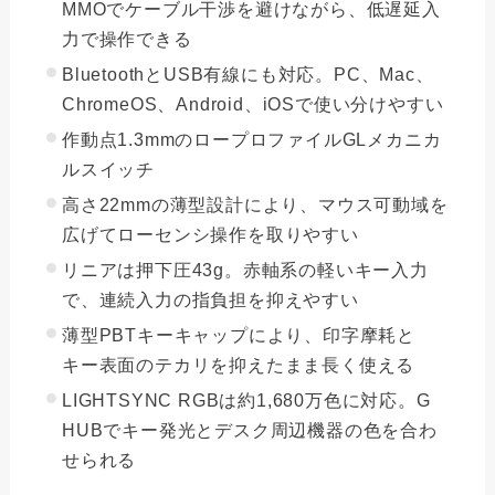
MMOでケーブル干渉を避けながら、低遅延入
力で操作できる
BluetoothとUSB有線にも対応。PC、Mac、
ChromeOS、Android、iOSで使い分けやすい
作動点1.3mmのロープロファイルGLメカニカ
ルスイッチ
高さ22mmの薄型設計により、マウス可動域を
広げてローセンシ操作を取りやすい
リニアは押下圧43g。赤軸系の軽いキー入力
で、連続入力の指負担を抑えやすい
薄型PBTキーキャップにより、印字摩耗と
キー表面のテカリを抑えたまま長く使える
LIGHTSYNC RGBは約1,680万色に対応。G
HUBでキー発光とデスク周辺機器の色を合わ
せられる