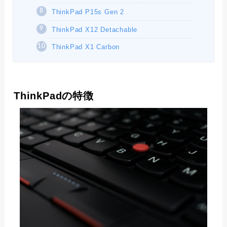
ThinkPad P15s Gen 2
ThinkPad X12 Detachable
ThinkPad X1 Carbon
ThinkPadの特徴