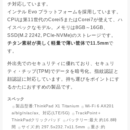
チ対応しています。
インテル Evo プラットフォームを採用しています。
CPUは第11世代のCorei5またはCorei7が使えて、ハ
イスペックなモデル。メモリは8GB～16GB、
SSD(M.2 2242, PCIe-NVMe)のストレージです。
チタン素材が美しく軽量で薄い筐体で11.5mm
で
す。
外出先でのセキュリティに優れており、セキュリ
ティ・チップ(TPM)でデータを暗号化。指紋認証と
顔認証に対応しています。持ち運びをポイントにす
るかたにおすすめの製品です。
スペック
製品型番:ThinkPad X1 Titanium
Wi-Fi 6 AX201
a/b/g/n/ac/ax、対応(LTE/5G)
TrackPoint＋
ThinkPadクリックパッド
バッテリー:最大 約16.8時
間
サイズ:約 297.5x232.7x11.5mm
重さ:約