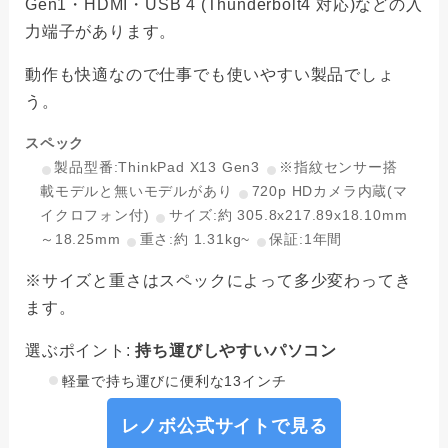
Gen1・HDMI・USB 4 (Thunderbolt4 対応)などの入
力端子があります。
動作も快適なので仕事でも使いやすい製品でしょ
う。
スペック
製品型番:ThinkPad X13 Gen3
※指紋センサー搭
載モデルと無いモデルがあり
720p HDカメラ内蔵(マ
イクロフォン付)
サイズ:約 305.8x217.89x18.10mm
～18.25mm
重さ:約 1.31kg~
保証:1年間
※サイズと重さはスペックによって多少変わってき
ます。
選ぶポイント:
持ち運びしやすいパソコン
軽量で持ち運びに便利な13インチ
レノボ公式サイトで見る