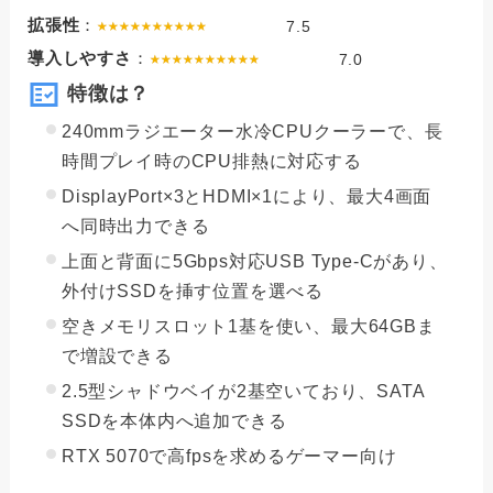
拡張性
：
7.5
導入しやすさ
：
7.0
特徴は？
240mmラジエーター水冷CPUクーラーで、長
時間プレイ時のCPU排熱に対応する
DisplayPort×3とHDMI×1により、最大4画面
へ同時出力できる
上面と背面に5Gbps対応USB Type-Cがあり、
外付けSSDを挿す位置を選べる
空きメモリスロット1基を使い、最大64GBま
で増設できる
2.5型シャドウベイが2基空いており、SATA
SSDを本体内へ追加できる
RTX 5070で高fpsを求めるゲーマー向け