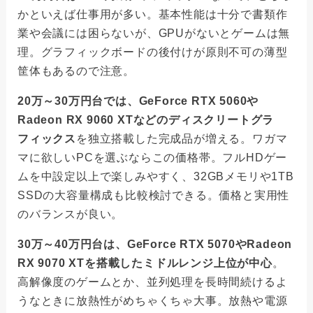
かといえば仕事用が多い。基本性能は十分で書類作
業や会議には困らないが、GPUがないとゲームは無
理。グラフィックボードの後付けが原則不可の薄型
筐体もあるので注意。
20万～30万円台では、GeForce RTX 5060や
Radeon RX 9060 XTなどのディスクリートグラ
フィックス
を独立搭載した完成品が増える。ワガマ
マに欲しいPCを選ぶならこの価格帯。フルHDゲー
ムを中設定以上で楽しみやすく、32GBメモリや1TB
SSDの大容量構成も比較検討できる。価格と実用性
のバランスが良い。
30万～40万円台は、GeForce RTX 5070やRadeon
RX 9070 XTを搭載したミドルレンジ上位が中心
。
高解像度のゲームとか、並列処理を長時間続けるよ
うなときに放熱性がめちゃくちゃ大事。放熱や電源