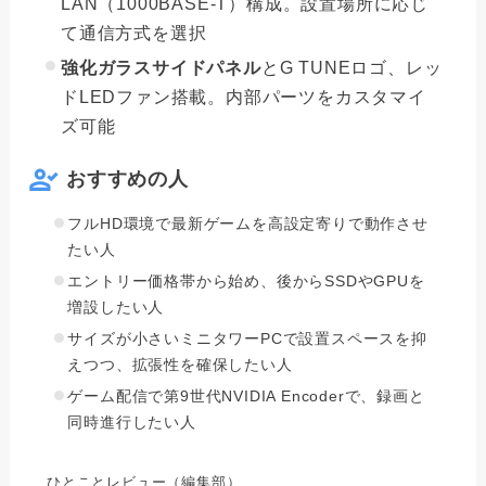
LAN（1000BASE-T）構成。設置場所に応じ
て通信方式を選択
強化ガラスサイドパネル
とG TUNEロゴ、レッ
ドLEDファン搭載。内部パーツをカスタマイ
ズ可能
おすすめの人
フルHD環境で最新ゲームを高設定寄りで動作させ
たい人
エントリー価格帯から始め、後からSSDやGPUを
増設したい人
サイズが小さいミニタワーPCで設置スペースを抑
えつつ、拡張性を確保したい人
ゲーム配信で第9世代NVIDIA Encoderで、録画と
同時進行したい人
ひとことレビュー（編集部）