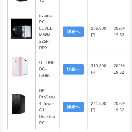
T2
iiyama
PC
LEVEL-
286,900
2026/07/
詳細へ
M88M-
円
19:53
225F-
RRX
G TUNE
319,800
2026/07/
DG-
詳細へ
円
19:52
I5G60
HP
ProDesk
4 Tower
241,500
2026/07/
詳細へ
G1i
円
19:52
Desktop
PC