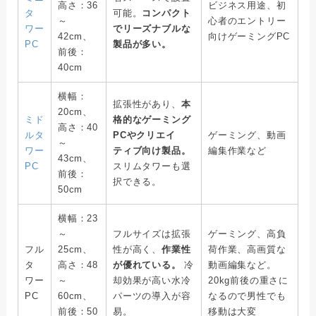
高さ：36
ビジネス用途、初
タ
可能。
コンパクト
～
心者のエントリー
ワー
でリーズナブルな
42cm、
向けゲーミングPC
PC
製品が多い。
前後：
40cm
横幅：
拡張性があり、
本
20cm、
ミド
格的なゲーミング
高さ：40
ルタ
PCやクリエイ
ゲーミング、動画
～
ワー
ティブ向け製品。
編集作業など
43cm、
PC
スリムタワーも選
前後：
択できる。
50cm
横幅：23
～
フルサイズは拡張
ゲーミング、高負
フル
25cm、
性が高く、
作業性
荷作業、高画質な
タ
高さ：48
が優れている。
冷
動画編集など。
ワー
～
却効果が高い水冷
20kg前後の重さに
PC
60cm、
パーツの導入が容
なるので男性でも
前後：50
易。
移動は大変