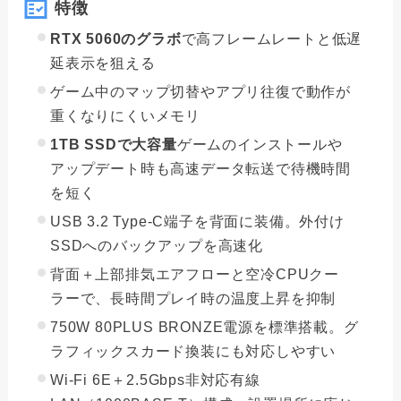
特徴
RTX 5060のグラボ
で高フレームレートと低遅
延表示を狙える
ゲーム中のマップ切替やアプリ往復で動作が
重くなりにくいメモリ
1TB SSDで大容量
ゲームのインストールや
アップデート時も高速データ転送で待機時間
を短く
USB 3.2 Type-C端子を背面に装備。外付け
SSDへのバックアップを高速化
背面＋上部排気エアフローと空冷CPUクー
ラーで、長時間プレイ時の温度上昇を抑制
750W 80PLUS BRONZE電源を標準搭載。グ
ラフィックスカード換装にも対応しやすい
Wi-Fi 6E＋2.5Gbps非対応有線