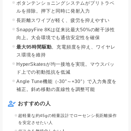
ボタンテンショニングシステムがプリトラベ
ルを排除。押下と同時に発射入力
長距離スワイプが軽く、疲労を抑えやすい
SnappyFire 8Kは従来比最大50%の耐干渉性
向上。大会環境でも通信安定性を確保
最大95時間駆動
。充電頻度を抑え、ワイヤレ
ス環境を維持
HyperSkatesが均一接地を実現。マウスパッ
ド上での初動抵抗を低減
Angle Tune機能（-30°～+30°）で入力角度を
補正。斜め移動の直線性を調整可能
おすすめの人
超軽量な約45gの軽量設計でローセンシ長距離操作
を安定させたい人