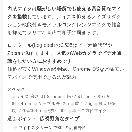
内蔵マイクは
騒がしい場所でも使える高音質なマイ
クを搭載
しています。ノイズを抑えるノイズリダク
ション機能付きモノラルロングレンジマイクで雑音
を抑えてクリアな音声で相手に届きます。
ロジクール(Logicool)のC505はビデオ通話™や
Zoomで動作します。
人気のWebカメラでビデオ通
話をしたい方におすすめ
です。
価格が安くWindowsやMac、Chrome OSなど幅広い
デバイスで使用できるのが魅力。
スペック
サイズ:高さ 31.91 mm × 幅72.91 mm × 奥行き
66.64 mm
ケーブル長: 2m
重さ:75g
最大解像
度: 720p/30fps
視野: 60°
単一全方位マイク
選ぶポイント:
広視野角なタイプ
ワイドスクリーンで60°の広視野角