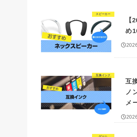
スピーカー
【
め
2026
互換インク
互
ノ
メ
2026
ゲーム