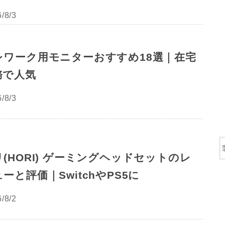
/8/3
レワーク用モニターおすすめ18選｜在宅
務で人気
/8/3
(HORI) ゲーミングヘッドセットのレ
ーと評価｜SwitchやPS5に
/8/2