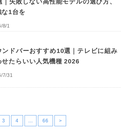
2選｜失敗しない高性能モデルの選び方、
強な1台を
/8/1
ウンドバーおすすめ10選｜テレビに組み
せたらいい人気機種 2026
/7/31
3
4
…
66
>