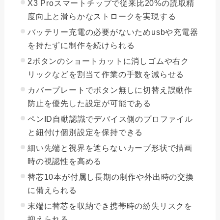
X3 Proスマートチップで従来比20%の読取精
度向上と滑らかなストロークを実現する
バッテリー充電の必要がないためusbや充電器
を持たずに制作を続けられる
2ボタンのショートカットに消しゴムや右ク
リックなどを割当て作業の手数を減らせる
カバープレートでボタン無しに切替え誤動作
防止を優先した設定が可能である
ペンID自動認識でデバイス側のプロファイル
と紐付け個別設定を保持できる
細い先端と視界を遮らないカーブ形状で描画
時の視認性を高める
替芯10本が付属し長期の制作や外出時の交換
に備えられる
末端に替芯を収納でき携帯時の紛失リスクを
抑えられる