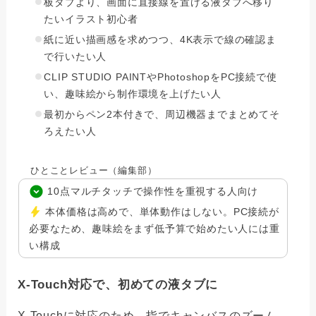
板タブより、画面に直接線を置ける液タブへ移り
たいイラスト初心者
紙に近い描画感を求めつつ、4K表示で線の確認ま
で行いたい人
CLIP STUDIO PAINTやPhotoshopをPC接続で使
い、趣味絵から制作環境を上げたい人
最初からペン2本付きで、周辺機器までまとめてそ
ろえたい人
ひとことレビュー（編集部）
10点マルチタッチで操作性を重視する人向け
本体価格は高めで、単体動作はしない。PC接続が
必要なため、趣味絵をまず低予算で始めたい人には重
い構成
X-Touch対応で、初めての液タブに
X-Touchに対応のため、指でキャンバスのズーム、