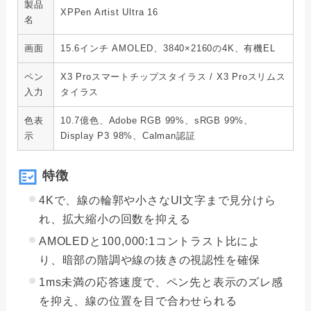
製品
XPPen Artist Ultra 16
名
画面
15.6インチ AMOLED、3840×2160の4K、有機EL
ペン
X3 Proスマートチップスタイラス / X3 Proスリムス
入力
タイラス
色表
10.7億色、Adobe RGB 99%、sRGB 99%、
示
Display P3 98%、Calman認証
特徴
4Kで、線の輪郭や小さなUI文字まで見分けら
れ、拡大縮小の回数を抑える
AMOLEDと100,000:1コントラスト比によ
り、暗部の階調や線の抜きの視認性を確保
1ms未満の応答速度で、ペン先と表示のズレ感
を抑え、線の位置を目で合わせられる