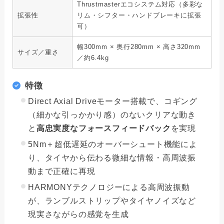
Thrustmasterエコシステム対応（多彩な
拡張性
リム・シフター・ハンドブレーキに拡張
可）
幅300mm × 奥行280mm × 高さ320mm
サイズ／重さ
／約6.4kg
特徴
Direct Axial Driveモーター搭載で、コギング
（細かな引っかかり感）のないクリアな動き
と
高忠実度なフォースフィードバック
を実現
5Nm＋超低遅延のオーバーシュート機能によ
り、タイヤから伝わる微細な情報・高周波振
動まで正確に再現
HARMONYテクノロジーによる高周波振動
が、ランブルストリップやタイヤノイズなど
現実さながらの感覚を生成