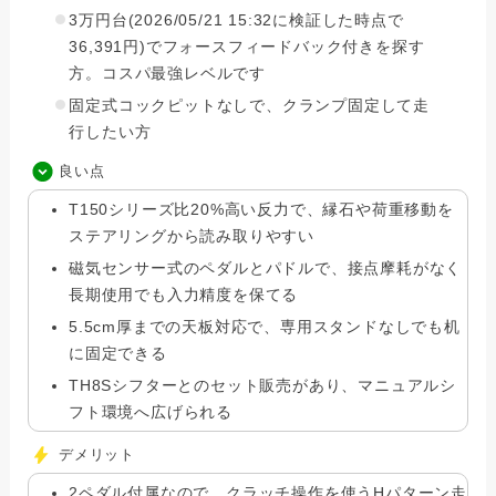
3万円台(2026/05/21 15:32に検証した時点で
36,391円)でフォースフィードバック付きを探す
方。コスパ最強レベルです
固定式コックピットなしで、クランプ固定して走
行したい方
良い点
T150シリーズ比20%高い反力で、縁石や荷重移動を
ステアリングから読み取りやすい
磁気センサー式のペダルとパドルで、接点摩耗がなく
長期使用でも入力精度を保てる
5.5cm厚までの天板対応で、専用スタンドなしでも机
に固定できる
TH8Sシフターとのセット販売があり、マニュアルシ
フト環境へ広げられる
デメリット
2ペダル付属なので、クラッチ操作を使うHパターン走