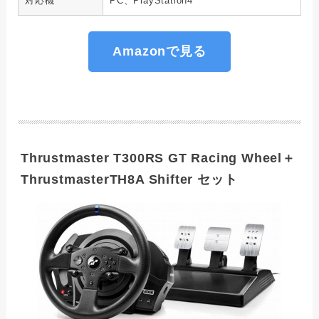
対応機
PC、PlayStation4
Amazonで見る
Thrustmaster T300RS GT Racing Wheel＋
ThrustmasterTH8A Shifter セット