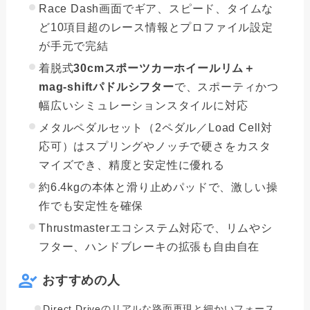
Race Dash画面でギア、スピード、タイムな
ど10項目超のレース情報とプロファイル設定
が手元で完結
着脱式
30cmスポーツカーホイールリム＋
mag-shiftパドルシフター
で、スポーティかつ
幅広いシミュレーションスタイルに対応
メタルペダルセット（2ペダル／Load Cell対
応可）はスプリングやノッチで硬さをカスタ
マイズでき、精度と安定性に優れる
約6.4kgの本体と滑り止めパッドで、激しい操
作でも安定性を確保
Thrustmasterエコシステム対応で、リムやシ
フター、ハンドブレーキの拡張も自由自在
おすすめの人
Direct Driveのリアルな路面再現と細かいフォース