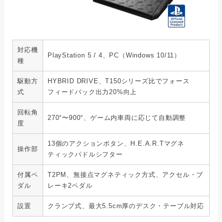
対応機
PlayStation 5 / 4、PC（Windows 10/11）
種
駆動方
HYBRID DRIVE、T150シリーズ比でフォース
式
フィードバック出力20%向上
回転角
270°〜900°、ゲーム内車両に応じて自動調整
度
13個のアクションボタン、H.E.A.R.Tマグネ
操作部
ティックパドルシフター
付属ペ
T2PM、無接点マグネティック方式、アクセル・ブ
ダル
レーキ2ペダル
設置
クランプ式、最大5.5cm厚のデスク・テーブル対応