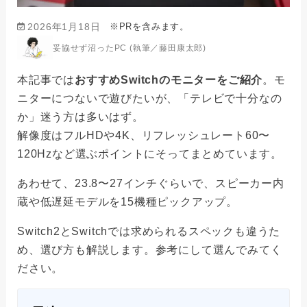
※PRを含みます。
2026年1月18日
妥協せず沼ったPC (執筆／藤田康太郎)
本記事では
おすすめSwitchのモニターをご紹介
。モ
ニターにつないで遊びたいが、「テレビで十分なの
か」迷う方は多いはず。
解像度はフルHDや4K、リフレッシュレート60〜
120Hzなど選ぶポイントにそってまとめています。
あわせて、23.8〜27インチぐらいで、スピーカー内
蔵や低遅延モデルを15機種ピックアップ。
Switch2とSwitchでは求められるスペックも違うた
め、選び方も解説します。参考にして選んでみてく
ださい。