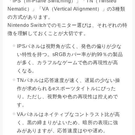
「IPS（In-Plane Switching）」「TN（Twisted
Nematic）」「VA（Vertical Alignment）」の3種類
の方式があります。
Nintendo Switchでのモニター選びは、それぞれの特
徴を理解しておくことが大切です。
IPSパネルは視野角が広く、発色の偏りが少な
い特性を持つ。sRGBカバー率が約99％の製品
が多く、カラフルなゲームで色の再現性が高
くなる。
TNパネルは応答速度が速く、遅延の少ない操
作が求められるeスポーツタイトルにぴった
り。ただし、視野角や色の再現性は控えめで
す。
VAパネルはネイティブなコントラスト比が高
く、黒の締まりがよいため、暗所の表現に強
みがありますが、応答速度はやや遅め。