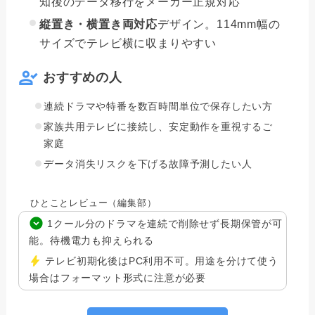
知後のデータ移行をメーカー正規対応
縦置き・横置き両対応
デザイン。114mm幅の
サイズでテレビ横に収まりやすい
おすすめの人
連続ドラマや特番を数百時間単位で保存したい方
家族共用テレビに接続し、安定動作を重視するご
家庭
データ消失リスクを下げる故障予測したい人
ひとことレビュー（編集部）
1クール分のドラマを連続で削除せず長期保管が可
能。待機電力も抑えられる
テレビ初期化後はPC利用不可。用途を分けて使う
場合はフォーマット形式に注意が必要