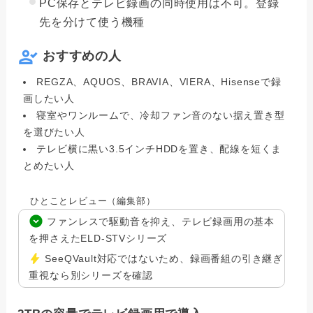
PC保存とテレビ録画の同時使用は不可。登録
先を分けて使う機種
おすすめの人
REGZA、AQUOS、BRAVIA、VIERA、Hisenseで録
画したい人
寝室やワンルームで、冷却ファン音のない据え置き型
を選びたい人
テレビ横に黒い3.5インチHDDを置き、配線を短くま
とめたい人
ひとことレビュー（編集部）
ファンレスで駆動音を抑え、テレビ録画用の基本
を押さえたELD-STVシリーズ
SeeQVault対応ではないため、録画番組の引き継ぎ
重視なら別シリーズを確認