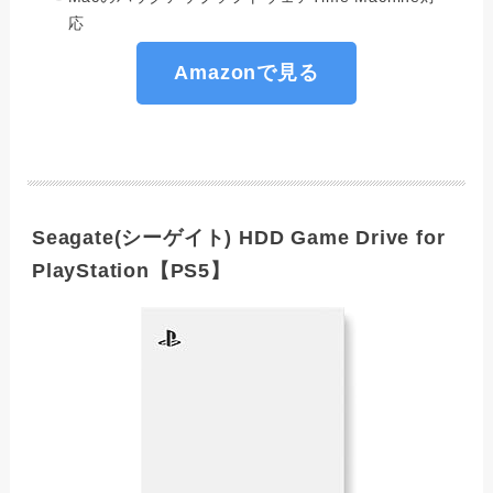
応
Amazonで見る
Seagate(シーゲイト) HDD Game Drive for
PlayStation【PS5】