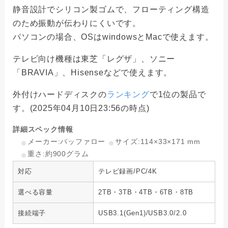
静音設計でシリコン製ゴムで、フローティング構造
のため振動が伝わりにくいです。
パソコンの場合、OSはwindowsとMacで使えます。
テレビ向け機種は東芝「レグザ」、ソニー
「BRAVIA」、Hisenseなどで使えます。
外付けハードディスクの
ランキング
で1位の製品で
す。(2025年04月10日23:56の時点)
詳細スペック情報
メーカー:バッファロー
サイズ:114×33×171 mm
重さ:約900グラム
対応
テレビ録画/PC/4K
選べる容量
2TB・3TB・4TB・6TB・8TB
接続端子
USB3.1(Gen1)/USB3.0/2.0