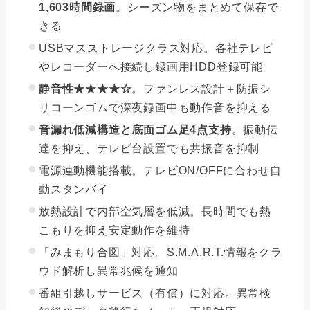
1,603時間録画
。シーズン物をまとめて保存で
きる
USBマスストレージクラス対応。各社テレビ
やレコーダーへ接続し録画用HDD登録可能
静音性★★★★☆
。ファンレス設計＋防振シ
リコーンゴムで深夜録画中も動作音を抑える
音漏れ低減構造と底面ゴム足4点支持
。振動伝
達を抑え、テレビ台設置でも共振音を抑制
電源連動機能搭載。テレビON/OFFに合わせ自
動スタンバイ
放熱設計で内部空気層を低減。長時間でも熱
こもりを抑え安定動作を維持
「みまもり合図」対応。S.M.A.R.T.情報をクラ
ウド解析し異常兆候を通知
番組引越しサービス（有償）に対応。異常検