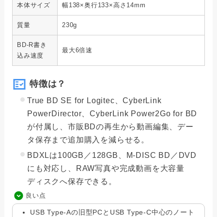
本体サイズ
幅138×奥行133×高さ14mm
質量
230g
BD-R書き
最大6倍速
込み速度
特徴は？
True BD SE for Logitec、CyberLink
PowerDirector、CyberLink Power2Go for BD
が付属し、市販BDの再生から動画編集、デー
タ保存まで追加購入を減らせる。
BDXLは100GB／128GB、M-DISC BD／DVD
にも対応し、RAW写真や完成動画を大容量
ディスクへ保存できる。
良い点
USB Type-Aの旧型PCとUSB Type-C中心のノート