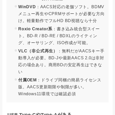
WinDVD
：AACS対応の老舗ソフト。BDMV
メニュー再生やCPRMサポートが必要な方向
け。軽量動作でフルHD BD視聴なら十分
Roxio Creator系
：書き込み統合型スイー
ト。BD-R / BD-RE / BDXLのライティン
グ、オーサリング、ISO作成が可能。
VLC（非公式再生）
：無料だがAACSキー手
動導入が必要。BD-Jや最新AACS 2.0は非対
応の場合あり。商用BDの安定再生はできな
い
付属OEM
：ドライブ同梱の簡易ライセンス
版。AACS更新期限や制限が多い。
Windows11環境では確認必須
USB Type-CやType-Aがある