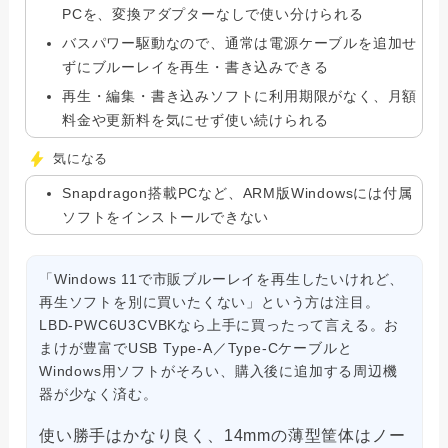
PCを、変換アダプターなしで使い分けられる
バスパワー駆動なので、通常は電源ケーブルを追加せ
ずにブルーレイを再生・書き込みできる
再生・編集・書き込みソフトに利用期限がなく、月額
料金や更新料を気にせず使い続けられる
気になる
Snapdragon搭載PCなど、ARM版Windowsには付属
ソフトをインストールできない
「Windows 11で市販ブルーレイを再生したいけれど、
再生ソフトを別に買いたくない」という方は注目。
LBD-PWC6U3CVBKなら上手に買ったって言える。お
まけが豊富でUSB Type-A／Type-Cケーブルと
Windows用ソフトがそろい、購入後に追加する周辺機
器が少なく済む。
使い勝手はかなり良く、14mmの薄型筐体はノー