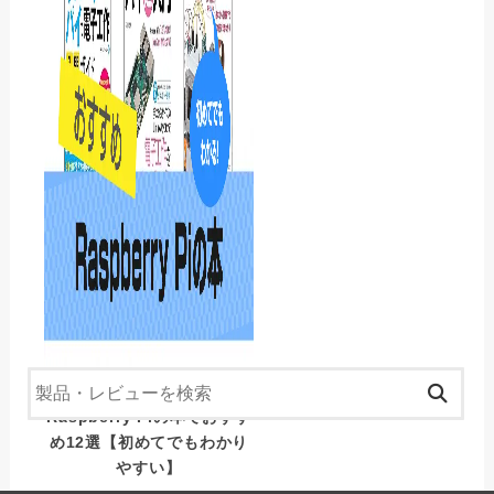
Raspberry Pi (ラズベリー
Raspberry Pi
パイ)でできること
モニター・ディスプレイ
キーボード
周辺機器
その他
買ってよかったもの紹介
Raspberry Piの本でおすす
め12選【初めてでもわかり
やすい】