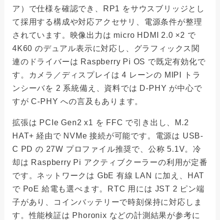
ア）で仕様を確認でき、RP1 をサウスブリッジとし
て採用する構成や対応アクセサリ、電源条件が整理
されています。映像出力は micro HDMI 2.0 ×2 で
4K60 のデュアル表示に対応し、グラフィックス関
連のドライバーは Raspberry Pi OS で既定有効化で
す。カメラ／ディスプレイは 4 レーンの MIPI トラ
ンシーバを 2 系統備え、資料では D-PHY が中心で
すが C-PHY への言及もあります。
拡張は PCIe Gen2 x1 を FFC で引き出し、M.2
HAT+ 経由で NVMe 接続が可能です。電源は USB-
C PD の 27W プロファイル推奨で、公称 5.1V。冷
却は Raspberry Pi アクティブクーラーの利用が定番
です。ネットワークは GbE 有線 LAN に加え、HAT
で PoE 給電も選べます。RTC 用には JST 2 ピン端
子があり、コインバッテリーで時刻保持に対応しま
す。性能検証は Phoronix などの計測結果が参考に