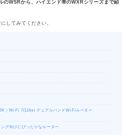
ーモデルのWSRから、ハイエンド帯のWXRシリーズまで紹
参考にしてみてください。
6P-BK｜Wi-Fi 7(11be) デュアルバンドWi-Fiルーター
対応 ゲーミング向けにぴったりなルーター