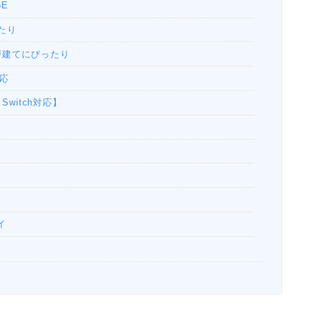
6E
ったり
 / 戸建てにぴったり
対応
 Switch対応】
イ