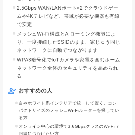
2.5Gbps WAN/LANポート×2でクラウドゲー
ムや4Kテレビなど、帯域が必要な機器も有線
で安定
メッシュWi-Fi構成とAIローミング機能によ
り、一度接続したSSIDのまま、家じゅう同じ
ネットワークに自動でつながります
WPA3暗号化でIoTカメラや家電を含むホーム
ネットワーク全体のセキュリティを高められ
る
おすすめの人
白やホワイト系インテリアで統一して置く、コン
パクトサイズのメッシュWi-Fiルーターを探してい
る方
オンライン中心の環境で3.6GbpsクラスのWi-Fi 7
回線につなげたい方