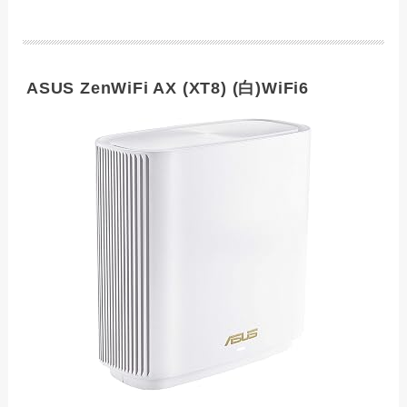
ASUS ZenWiFi AX (XT8) (白)WiFi6