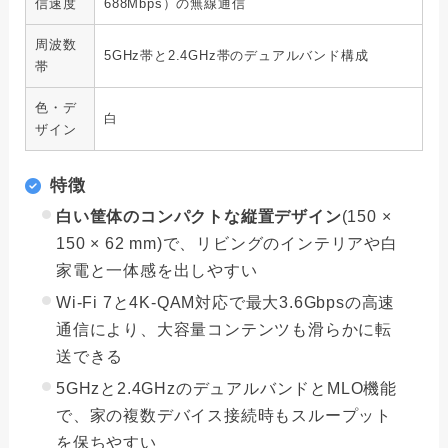
信速度
688Mbps）の無線通信
周波数
5GHz帯と2.4GHz帯のデュアルバンド構成
帯
色・デ
白
ザイン
特徴
白い筐体のコンパクトな縦置デザイン
(150 ×
150 × 62 mm)で、リビングのインテリアや白
家電と一体感を出しやすい
Wi-Fi 7と4K-QAM対応で最大3.6Gbpsの高速
通信により、大容量コンテンツも滑らかに転
送できる
5GHzと2.4GHzのデュアルバンドとMLO機能
で、家の複数デバイス接続時もスループット
を保ちやすい