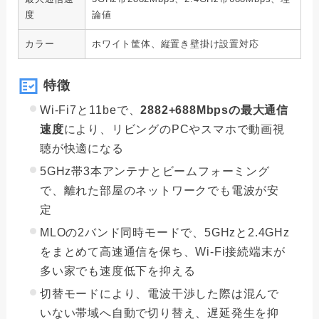
度
論値
カラー
ホワイト筐体、縦置き壁掛け設置対応
特徴
Wi-Fi7と11beで、
2882+688Mbpsの最大通信
速度
により、リビングのPCやスマホで動画視
聴が快適になる
5GHz帯3本アンテナとビームフォーミング
で、離れた部屋のネットワークでも電波が安
定
MLOの2バンド同時モードで、5GHzと2.4GHz
をまとめて高速通信を保ち、Wi-Fi接続端末が
多い家でも速度低下を抑える
切替モードにより、電波干渉した際は混んで
いない帯域へ自動で切り替え、遅延発生を抑