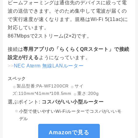
ビームフォーミングは通信先のデバイスに絞って電
波の送信できます。そのため集中して電波が届くの
で実行速度が速くなります。規格はWi-Fi 5(11ac)に
対応しています。
867Mbpsで2ストリーム(2×2)です。
接続は
専用アプリの「らくらくQRスタート」で接続
設定が行える
ようになっています。
>>
NEC Aterm 無線LANルーター
スペック
製品型番:PA-WF1200CR
サイ
ズ:110mm*41mm*108.5mm
重さ:200g
選ぶポイント:
コスパがいい小型ルーター
小型で使いやすいWi-Fiルーターでコスパがいいモ
デル
Amazonで見る