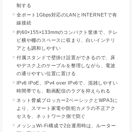
制する
全ポート1Gbps対応のLANとINTERNETで有
線接続
約60×155×133mmのコンパクト筐体で、テレ
ビ横や棚のスペースに収まり、白いインテリ
アとも調和しやすい
付属スタンドで壁掛け設置ができるので、床
やデスク上のケーブルを整理しながら、電波
の通りやすい位置に置ける
IPv6 IPoE、IPv4 over IPv6で、混雑しやすい
時間帯でも、動画配信のラグを抑えられる
ネット脅威ブロッカー2ベーシックとWPA3に
より、スマート家電や防犯カメラの不正アク
セスを、ネットワーク側で防ぐ
メッシュWi-Fi構成で2台運用時は、ルーター