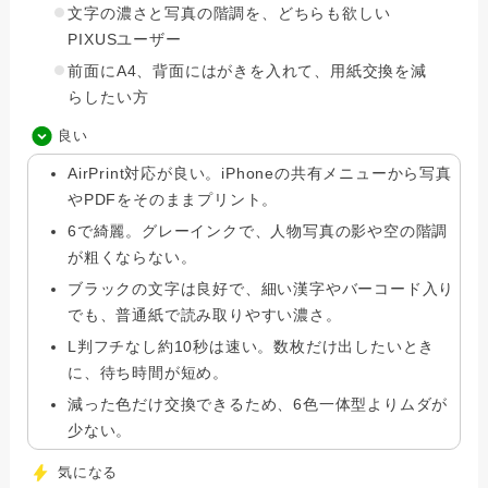
文字の濃さと写真の階調を、どちらも欲しい
PIXUSユーザー
前面にA4、背面にはがきを入れて、用紙交換を減
らしたい方
良い
AirPrint対応が良い。iPhoneの共有メニューから写真
やPDFをそのままプリント。
6で綺麗。グレーインクで、人物写真の影や空の階調
が粗くならない。
ブラックの文字は良好で、細い漢字やバーコード入り
でも、普通紙で読み取りやすい濃さ。
L判フチなし約10秒は速い。数枚だけ出したいとき
に、待ち時間が短め。
減った色だけ交換できるため、6色一体型よりムダが
少ない。
気になる