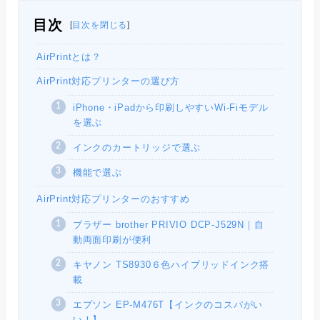
目次
[
目次を閉じる
]
AirPrintとは？
AirPrint対応プリンターの選び方
iPhone・iPadから印刷しやすいWi-Fiモデル
を選ぶ
インクのカートリッジで選ぶ
機能で選ぶ
AirPrint対応プリンターのおすすめ
ブラザー brother PRIVIO DCP-J529N｜自
動両面印刷が便利
キヤノン TS8930６色ハイブリッドインク搭
載
エプソン EP-M476T【インクのコスパがい
い！】