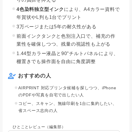
4色染料独立型インク
により、A4カラー資料で
年賀状やL判も1台でプリント
3万ページまたは5年の耐久性がある
前面インクタンクと色別注入口で、補充の作
業性を確保しつつ、残量の視認性も上がる
1.44型カラー液晶と90°チルトパネルにより、
棚置きでも操作面を自由に角度調整
おすすめの人
AIRPRINT 対応プリンタ候補を探しつつ、iPhone
のPDFや写真を自宅で出したい人
コピー、スキャン、無線印刷を1台に集約したい、
省スペース志向の人
ひとことレビュー（編集部）