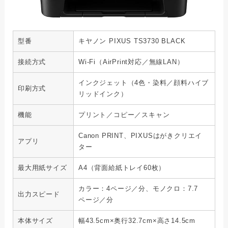
型番
キヤノン PIXUS TS3730 BLACK
接続方式
Wi-Fi（AirPrint対応／無線LAN）
インクジェット（4色・染料／顔料ハイブ
印刷方式
リッドインク）
機能
プリント／コピー／スキャン
Canon PRINT、PIXUSはがきクリエイ
アプリ
ター
最大用紙サイズ
A4（背面給紙トレイ60枚）
カラー：4ページ／分、モノクロ：7.7
出力スピード
ページ／分
本体サイズ
幅43.5cm×奥行32.7cm×高さ14.5cm