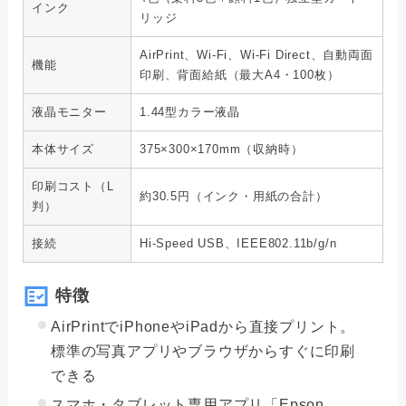
インク
リッジ
AirPrint、Wi-Fi、Wi-Fi Direct、自動両面
機能
印刷、背面給紙（最大A4・100枚）
液晶モニター
1.44型カラー液晶
本体サイズ
375×300×170mm（収納時）
印刷コスト（L
約30.5円（インク・用紙の合計）
判）
接続
Hi-Speed USB、IEEE802.11b/g/n
特徴
AirPrintでiPhoneやiPadから直接プリント。
標準の写真アプリやブラウザからすぐに印刷
できる
スマホ・タブレット専用アプリ「Epson