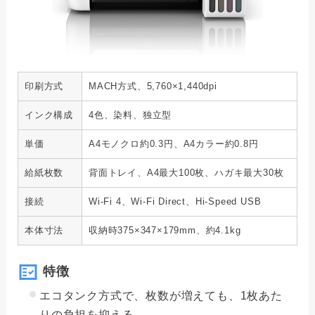
印刷方式
MACH方式、5,760×1,440dpi
インク構成
4色、染料、独立型
単価
A4モノクロ約0.3円、A4カラー約0.8円
給紙枚数
背面トレイ、A4最大100枚、ハガキ最大30枚
接続
Wi-Fi 4、Wi-Fi Direct、Hi-Speed USB
本体寸法
収納時375×347×179mm、約4.1kg
特徴
エコタンク方式で、枚数が増えても、1枚あた
りの負担を抑える