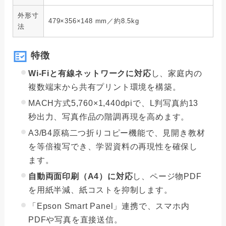
外形寸
479×356×148 mm／約8.5kg
法
特徴
Wi-Fiと有線ネットワークに対応
し、家庭内の
複数端末から共有プリント環境を構築。
MACH方式5,760×1,440dpiで、L判写真約13
秒出力、写真作品の階調再現を高めます。
A3/B4原稿二つ折りコピー機能で、見開き教材
を等倍複写でき、学習資料の再現性を確保し
ます。
自動両面印刷（A4）に対応
し、ページ物PDF
を用紙半減、紙コストを抑制します。
「Epson Smart Panel」連携で、スマホ内
PDFや写真を直接送信。