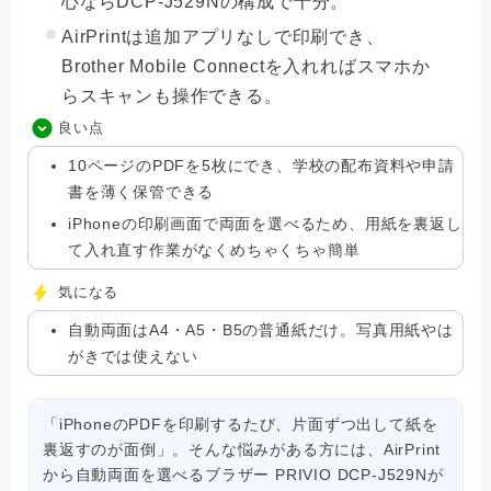
心ならDCP-J529Nの構成で十分。
AirPrintは追加アプリなしで印刷でき、
Brother Mobile Connectを入れればスマホか
らスキャンも操作できる。
良い点
10ページのPDFを5枚にでき、学校の配布資料や申請
書を薄く保管できる
iPhoneの印刷画面で両面を選べるため、用紙を裏返し
て入れ直す作業がなくめちゃくちゃ簡単
気になる
自動両面はA4・A5・B5の普通紙だけ。写真用紙やは
がきでは使えない
「iPhoneのPDFを印刷するたび、片面ずつ出して紙を
裏返すのが面倒」。そんな悩みがある方には、AirPrint
から自動両面を選べるブラザー PRIVIO DCP-J529Nが