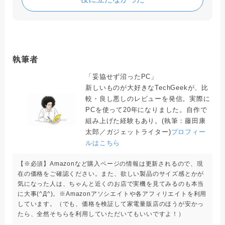
執筆者
「妥協せず沼ったPC」
新しいものが大好きなTechGeekが、比
較・良し悪しのレビューを発信。実際に
PCを使って20年になりました。自作で
組み上げた経験もあり。(執筆：藤田康
太郎／ガジェットライター)
プロフィー
ルはこちら
【※必須】Amazonなど購入ページの情報は更新されるので、現
在の価格をご確認ください。また、欲しい製品のサイズ感とかが
気になった人は、ちゃんと近くのお店で実機を見てみるのも本当
に大事(^Д^)。※Amazonアソシエイトや各アフィリエイトを利用
しています。（でも、価格を検証して家電量販店のほうが安かっ
たら、全然そちらを利用していただいてもいいですよ！）