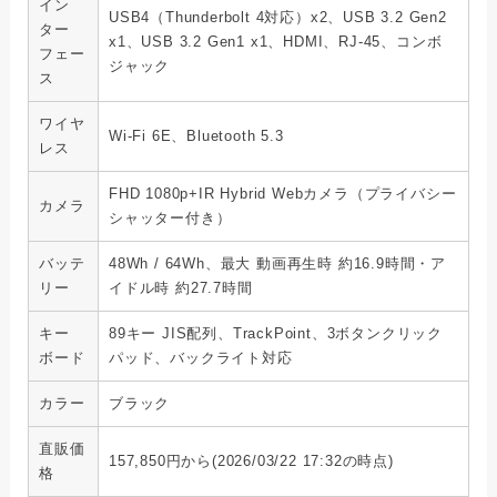
イン
USB4（Thunderbolt 4対応）x2、USB 3.2 Gen2
ター
x1、USB 3.2 Gen1 x1、HDMI、RJ-45、コンボ
フェー
ジャック
ス
ワイヤ
Wi-Fi 6E、Bluetooth 5.3
レス
FHD 1080p+IR Hybrid Webカメラ（プライバシー
カメラ
シャッター付き）
バッテ
48Wh / 64Wh、最大 動画再生時 約16.9時間・ア
リー
イドル時 約27.7時間
キー
89キー JIS配列、TrackPoint、3ボタンクリック
ボード
パッド、バックライト対応
カラー
ブラック
直販価
157,850円から(2026/03/22 17:32の時点)
格