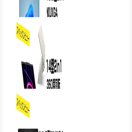
DAIV KM-A7G7Tをレ
ビュー｜4K動画編集と
3DCG制作を高速化できる
高性能PC
【レビュー】Lenovo
IdeaPad 5i 2-in-1 Gen 11
を評価したら、…