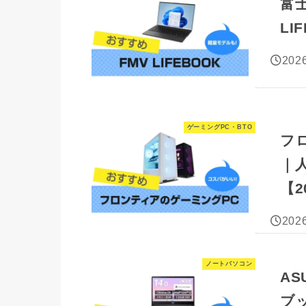
富
LI
2026
ゲーミングPC・BTO
フ
｜人
【2
2026
ノートパソコン
AS
ブッ