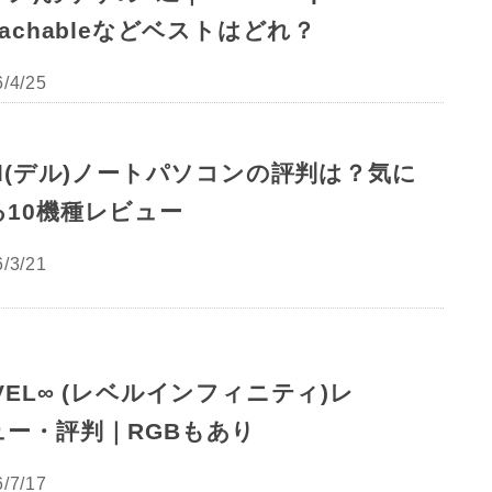
tachableなどベストはどれ？
/4/25
ll(デル)ノートパソコンの評判は？気に
る10機種レビュー
/3/21
VEL∞ (レベルインフィニティ)レ
ュー・評判｜RGBもあり
/7/17