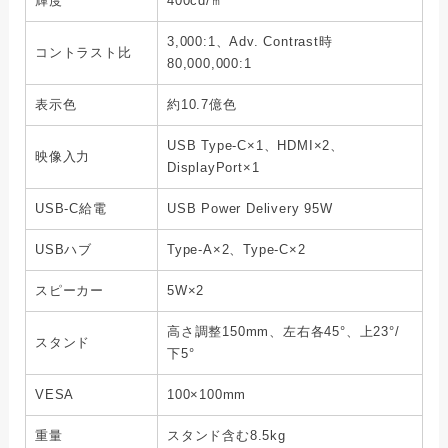
輝度
400cd/㎡
3,000:1、Adv. Contrast時
コントラスト比
80,000,000:1
表示色
約10.7億色
USB Type-C×1、HDMI×2、
映像入力
DisplayPort×1
USB-C給電
USB Power Delivery 95W
USBハブ
Type-A×2、Type-C×2
スピーカー
5W×2
高さ調整150mm、左右各45°、上23°/
スタンド
下5°
VESA
100×100mm
重量
スタンド含む8.5kg