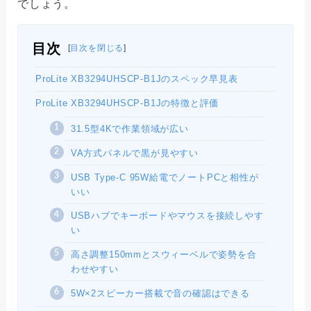
でしょう。
目次
[
目次を閉じる
]
ProLite XB3294UHSCP-B1Jのスペック早見表
ProLite XB3294UHSCP-B1Jの特徴と評価
31.5型4Kで作業領域が広い
VA方式パネルで黒が見やすい
USB Type-C 95W給電でノートPCと相性が
いい
USBハブでキーボードやマウスを接続しやす
い
高さ調整150mmとスウィーベルで姿勢を合
わせやすい
5W×2スピーカー搭載で音の確認はできる