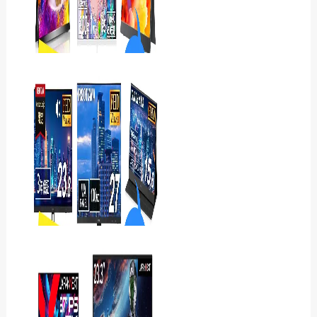
iiyama ProLite
XB3294UHSCP-B1Jレ
ビュー 31.5型4KとU…
cocoparのモニターおすす
め8選｜レビュー評判・どこ
の国？気になった点