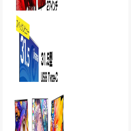
iiyamaのProLite
XB2497HSN-B1Jレビュー
｜USB-C 1本で給電…
Acer Nitro
ED270W0bmiipxをレ
ビュー｜240Hzの滑らかさ
と湾曲画…