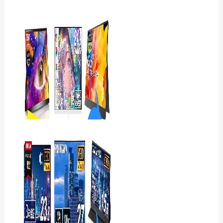
Acer Nitro
ED270W0bmiipxをレ
ビュー｜240Hzの滑らかさ
と湾曲画…
iiyama ProLite
XB3294UHSCP-B1Jレ
ビュー 31.5型4KとU…