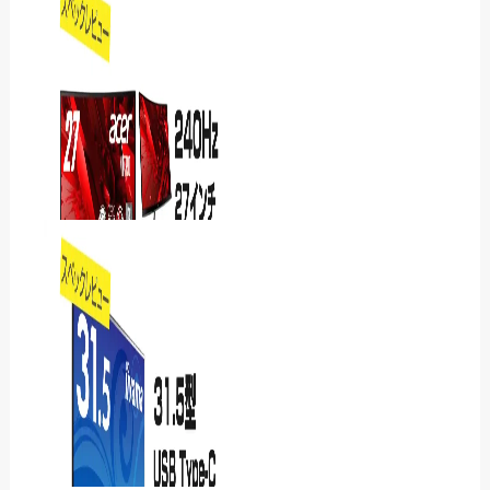
iiyamaのProLite
XB2497HSN-B1Jレビュー
｜USB-C 1本で給電…