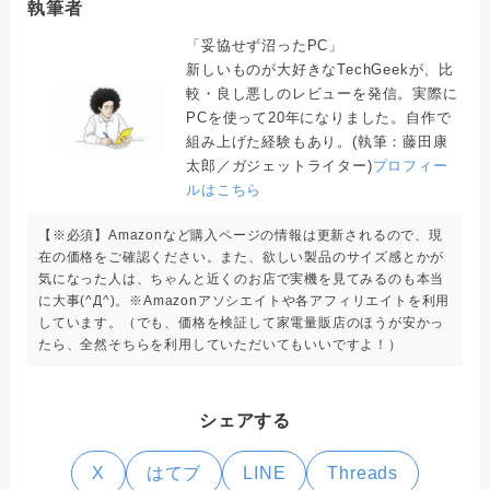
執筆者
「妥協せず沼ったPC」
新しいものが大好きなTechGeekが、比
較・良し悪しのレビューを発信。実際に
PCを使って20年になりました。自作で
組み上げた経験もあり。(執筆：藤田康
太郎／ガジェットライター)
プロフィー
ルはこちら
【※必須】Amazonなど購入ページの情報は更新されるので、現
在の価格をご確認ください。また、欲しい製品のサイズ感とかが
気になった人は、ちゃんと近くのお店で実機を見てみるのも本当
に大事(^Д^)。※Amazonアソシエイトや各アフィリエイトを利用
しています。（でも、価格を検証して家電量販店のほうが安かっ
たら、全然そちらを利用していただいてもいいですよ！）
シェアする
X
はてブ
LINE
Threads