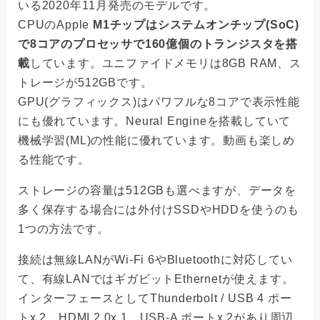
いる2020年11月発売のモデルです。
CPUのApple
M1チップはシステムオンチップ(SoC)
で8コアのプロセッサで160億個のトランジスタを搭
載
しています。ユニファイドメモリは8GB RAM、ス
トレージが512GBです。
GPU(グラフィックス)はパワフルな8コアで表示性能
にも優れています。Neural Engineを搭載していて
機械学習(ML)の性能に優れています。動画も楽しめ
る性能です。
ストレージの容量は512GBも選べますが、データを
多く保存する場合には外付けSSDやHDDを使うのも
1つの方法です。
接続は無線LANがWi-Fi 6やBluetoothに対応してい
て、有線LANではギガビットEthernetが使えます。
インターフェースとしてThunderbolt / USB 4 ポー
トx 2、HDMI 2.0x 1、USB-A ポートx 2があり周辺