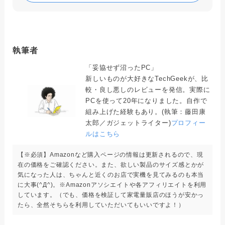
執筆者
「妥協せず沼ったPC」
新しいものが大好きなTechGeekが、比
較・良し悪しのレビューを発信。実際に
PCを使って20年になりました。自作で
組み上げた経験もあり。(執筆：藤田康
太郎／ガジェットライター)
プロフィー
ルはこちら
【※必須】Amazonなど購入ページの情報は更新されるので、現
在の価格をご確認ください。また、欲しい製品のサイズ感とかが
気になった人は、ちゃんと近くのお店で実機を見てみるのも本当
に大事(^Д^)。※Amazonアソシエイトや各アフィリエイトを利用
しています。（でも、価格を検証して家電量販店のほうが安かっ
たら、全然そちらを利用していただいてもいいですよ！）