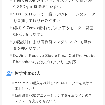
Thunderbolt 5×4で4Kディスプレイや高速外
付SSDを同時接続しやすい
SDXCスロットで一眼レフやドローンのデータ
を直挿しで取り込みやすい
縦横19.7cmの筐体はデスク下やモニター背面
棚へ設置しやすい
排熱設計により高負荷レンダリング中も動作
音を抑えやすい
DaVinci Resolve Studio Final Cut Pro Adobe
Photoshopなどのプロアプリに対応
おすすめの人
mac miniの購入を検討しつつ4Kモニターを複数台
運用したい人
動画編集や3Dアニメーションでタイムラインのプ
レビューを安定させたい人