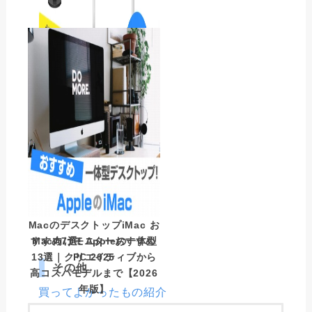
Apple Mac向け外部スピー
カーおすすめ10選｜
MacBookでもっと高音質に
MacのデスクトップiMac お
すすめ7選! Appleの一体型
Mac向けモニターおすすめ
PC 2025
13選｜クリエイティブから
その他
高コスパモデルまで【2026
年版】
買ってよかったもの紹介