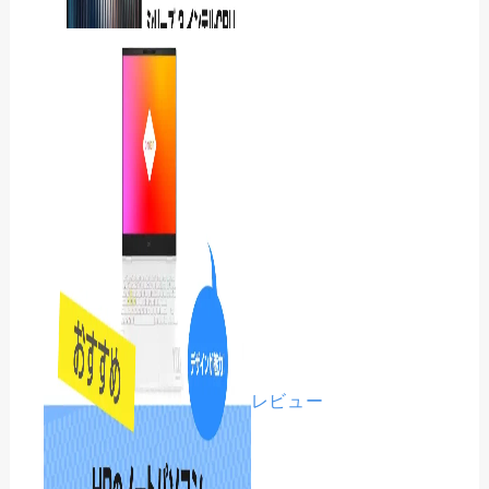
Lenovo Yoga 7i 2-in-1
Aura Edition Gen 11をレ
ビ…
Dell Pro 3シリーズ
パソコン レビュー
(P314260)をレビュー｜14
モニター・ディスプレイ レビュー
インチのビジネス向けPC
パソコン関連
ゲーミングPC・BTO