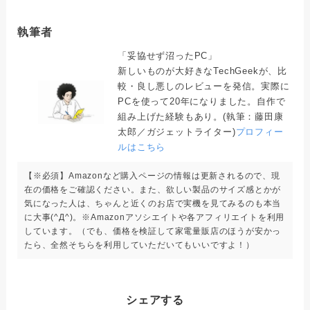
執筆者
「妥協せず沼ったPC」
新しいものが大好きなTechGeekが、比
較・良し悪しのレビューを発信。実際に
PCを使って20年になりました。自作で
組み上げた経験もあり。(執筆：藤田康
太郎／ガジェットライター)
プロフィー
ルはこちら
【※必須】Amazonなど購入ページの情報は更新されるので、現
在の価格をご確認ください。また、欲しい製品のサイズ感とかが
気になった人は、ちゃんと近くのお店で実機を見てみるのも本当
に大事(^Д^)。※Amazonアソシエイトや各アフィリエイトを利用
しています。（でも、価格を検証して家電量販店のほうが安かっ
たら、全然そちらを利用していただいてもいいですよ！）
シェアする