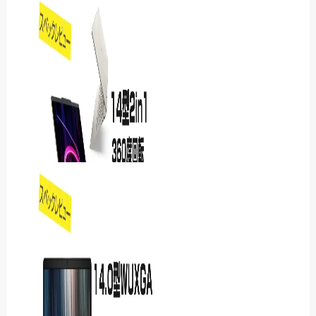
DAIV KM-A7G7Tをレ
ビュー｜4K動画編集と
3DCG制作を高速化できる
高性能PC
【レビュー】Lenovo
IdeaPad 5i 2-in-1 Gen 11
を評価したら、…