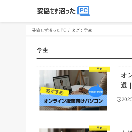
妥協せず沼ったPC
タグ : 学生
学生
用途
オ
選
2025
用途